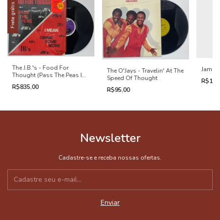
Frete grátis
The J.B.'s - Food For
James 
The O'Jays - Travelin' At The
Thought (Pass The Peas I
Speed Of Thought
R$195
Mean Gimme Some More)
R$835,00
R$95,00
Newsletter
Cadastre-se e receba nossas ofertas.